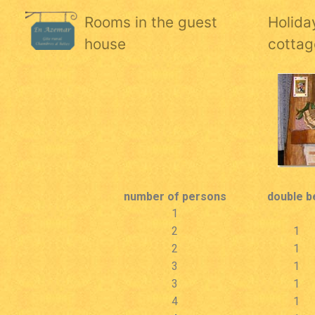
Rooms in the guest
Holida
house
cottag
number of persons
double b
1
2
1
2
1
3
1
3
1
4
1