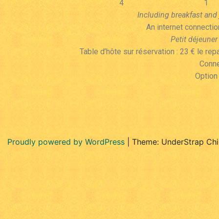
4
1
Including breakfast and 
An internet connection
Petit déjeuner
Table d’hôte sur réservation : 23 € le r
Conne
Option
Proudly powered by WordPress
|
Theme: UnderStrap Chi