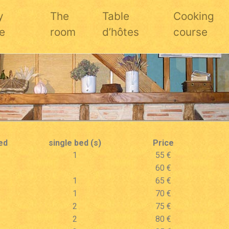
y
The
Table
Cooking
e
room
d’hôtes
course
ed
single bed (s)
Price
1
55 €
60 €
1
65 €
1
70 €
2
75 €
2
80 €